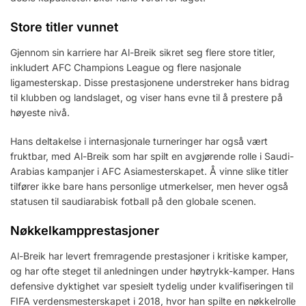
Store titler vunnet
Gjennom sin karriere har Al-Breik sikret seg flere store titler,
inkludert AFC Champions League og flere nasjonale
ligamesterskap. Disse prestasjonene understreker hans bidrag
til klubben og landslaget, og viser hans evne til å prestere på
høyeste nivå.
Hans deltakelse i internasjonale turneringer har også vært
fruktbar, med Al-Breik som har spilt en avgjørende rolle i Saudi-
Arabias kampanjer i AFC Asiamesterskapet. Å vinne slike titler
tilfører ikke bare hans personlige utmerkelser, men hever også
statusen til saudiarabisk fotball på den globale scenen.
Nøkkelkampprestasjoner
Al-Breik har levert fremragende prestasjoner i kritiske kamper,
og har ofte steget til anledningen under høytrykk-kamper. Hans
defensive dyktighet var spesielt tydelig under kvalifiseringen til
FIFA verdensmesterskapet i 2018, hvor han spilte en nøkkelrolle