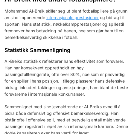
Mohammed Al-Breik skiller seg ut blant fotballspillere på grunn
av sine imponerende
internasjonale prestasjoner
og bidrag til
sporten. Hans statistikk, nøkkelkampprestasjoner og spillestil
fremhever hans betydning på banen, noe som gjør ham til en
bemerkelsesverdig skikkelse i fotball.
Statistikk Sammenligning
Al-Breiks statistikk reflekterer hans effektivitet som forsvarer.
Han har konsekvent opprettholdt en høy
pasningsfullføringsrate, ofte over 80%, noe som er prisverdig
for en spiller i hans posisjon. I tillegg plasserer hans defensive
bidrag, inkludert taklinger og avskjæringer, ham blant de beste
forsvarerne i internasjonale konkurranser.
Sammenlignet med sine jevnaldrende er Al-Breiks evne til å
bidra både defensivt og offensivt bemerkelsesverdig. Han
bistår ofte i offensive spill, med et betydelig antall målgivende
pasninger registrert i løpet av sin internasjonale karriere. Denne
doble kapasiteten øker hans verdi for laget.