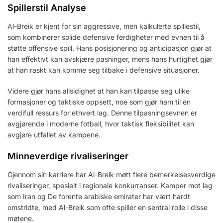
Spillerstil Analyse
Al-Breik er kjent for sin aggressive, men kalkulerte spillestil,
som kombinerer solide defensive ferdigheter med evnen til å
støtte offensive spill. Hans posisjonering og anticipasjon gjør at
han effektivt kan avskjære pasninger, mens hans hurtighet gjør
at han raskt kan komme seg tilbake i defensive situasjoner.
Videre gjør hans allsidighet at han kan tilpasse seg ulike
formasjoner og taktiske oppsett, noe som gjør ham til en
verdifull ressurs for ethvert lag. Denne tilpasningsevnen er
avgjørende i moderne fotball, hvor taktisk fleksibilitet kan
avgjøre utfallet av kampene.
Minneverdige rivaliseringer
Gjennom sin karriere har Al-Breik møtt flere bemerkelsesverdige
rivaliseringer, spesielt i regionale konkurranser. Kamper mot lag
som Iran og De forente arabiske emirater har vært hardt
omstridte, med Al-Breik som ofte spiller en sentral rolle i disse
møtene.