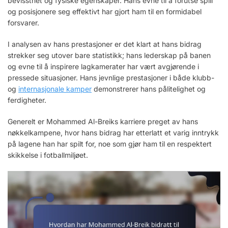
bevissthet og fysiske egenskaper. Hans evne til å forutse spill
og posisjonere seg effektivt har gjort ham til en formidabel
forsvarer.
I analysen av hans prestasjoner er det klart at hans bidrag
strekker seg utover bare statistikk; hans lederskap på banen
og evne til å inspirere lagkamerater har vært avgjørende i
pressede situasjoner. Hans jevnlige prestasjoner i både klubb-
og
internasjonale kamper
demonstrerer hans pålitelighet og
ferdigheter.
Generelt er Mohammed Al-Breiks karriere preget av hans
nøkkelkampene, hvor hans bidrag har etterlatt et varig inntrykk
på lagene han har spilt for, noe som gjør ham til en respektert
skikkelse i fotballmiljøet.