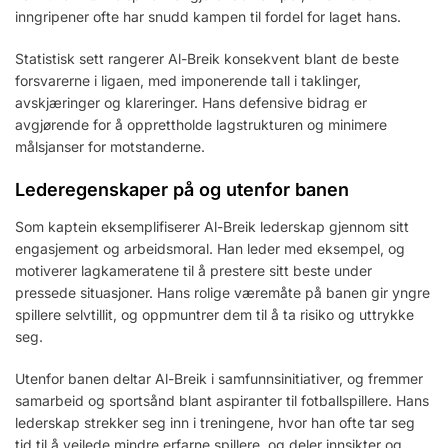
inngripener ofte har snudd kampen til fordel for laget hans.
Statistisk sett rangerer Al-Breik konsekvent blant de beste
forsvarerne i ligaen, med imponerende tall i taklinger,
avskjæringer og klareringer. Hans defensive bidrag er
avgjørende for å opprettholde lagstrukturen og minimere
målsjanser for motstanderne.
Lederegenskaper på og utenfor banen
Som kaptein eksemplifiserer Al-Breik lederskap gjennom sitt
engasjement og arbeidsmoral. Han leder med eksempel, og
motiverer lagkameratene til å prestere sitt beste under
pressede situasjoner. Hans rolige væremåte på banen gir yngre
spillere selvtillit, og oppmuntrer dem til å ta risiko og uttrykke
seg.
Utenfor banen deltar Al-Breik i samfunnsinitiativer, og fremmer
samarbeid og sportsånd blant aspiranter til fotballspillere. Hans
lederskap strekker seg inn i treningene, hvor han ofte tar seg
tid til å veilede mindre erfarne spillere, og deler innsikter og