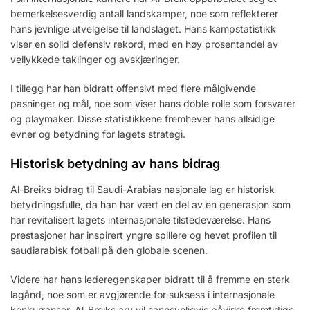
bemerkelsesverdig antall landskamper, noe som reflekterer
hans jevnlige utvelgelse til landslaget. Hans kampstatistikk
viser en solid defensiv rekord, med en høy prosentandel av
vellykkede taklinger og avskjæringer.
I tillegg har han bidratt offensivt med flere målgivende
pasninger og mål, noe som viser hans doble rolle som forsvarer
og playmaker. Disse statistikkene fremhever hans allsidige
evner og betydning for lagets strategi.
Historisk betydning av hans bidrag
Al-Breiks bidrag til Saudi-Arabias nasjonale lag er historisk
betydningsfulle, da han har vært en del av en generasjon som
har revitalisert lagets internasjonale tilstedeværelse. Hans
prestasjoner har inspirert yngre spillere og hevet profilen til
saudiarabisk fotball på den globale scenen.
Videre har hans lederegenskaper bidratt til å fremme en sterk
lagånd, noe som er avgjørende for suksess i internasjonale
konkurranser. Al-Breiks arv vil sannsynligvis påvirke fremtidige