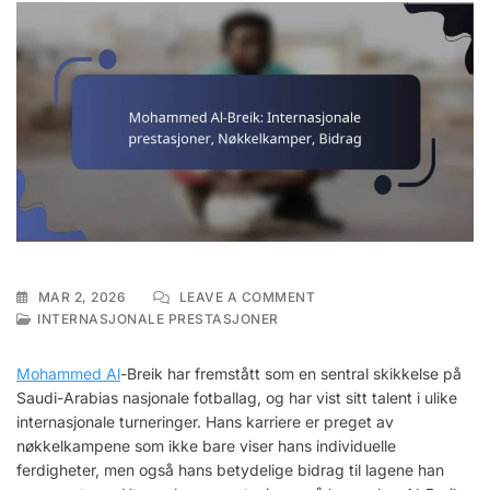
ON
MAR 2, 2026
LEAVE A COMMENT
MOHAMMED
INTERNASJONALE PRESTASJONER
AL-
BREIK:
Mohammed Al
-Breik har fremstått som en sentral skikkelse på
INTERNASJONALE
Saudi-Arabias nasjonale fotballag, og har vist sitt talent i ulike
PRESTASJONER,
internasjonale turneringer. Hans karriere er preget av
NØKKELKAMPER,
BIDRAG
nøkkelkampene som ikke bare viser hans individuelle
ferdigheter, men også hans betydelige bidrag til lagene han