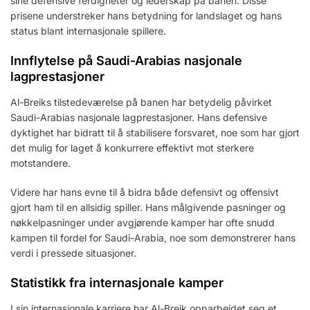
sine defensive ferdigheter og lederskap på banen. Disse
prisene understreker hans betydning for landslaget og hans
status blant internasjonale spillere.
Innflytelse på Saudi-Arabias nasjonale
lagprestasjoner
Al-Breiks tilstedeværelse på banen har betydelig påvirket
Saudi-Arabias nasjonale lagprestasjoner. Hans defensive
dyktighet har bidratt til å stabilisere forsvaret, noe som har gjort
det mulig for laget å konkurrere effektivt mot sterkere
motstandere.
Videre har hans evne til å bidra både defensivt og offensivt
gjort ham til en allsidig spiller. Hans målgivende pasninger og
nøkkelpasninger under avgjørende kamper har ofte snudd
kampen til fordel for Saudi-Arabia, noe som demonstrerer hans
verdi i pressede situasjoner.
Statistikk fra internasjonale kamper
I sin internasjonale karriere har Al-Breik opparbeidet seg et