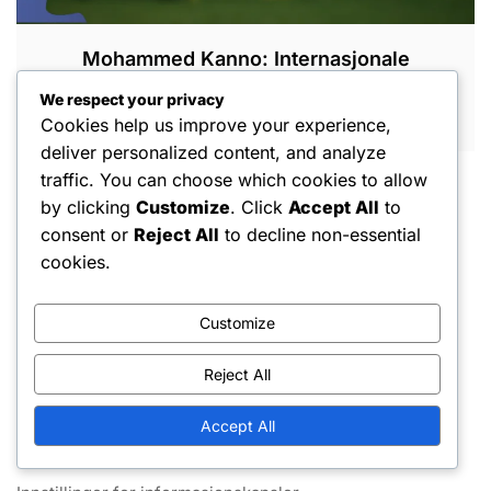
Mohammed Kanno: Internasjonale
prestasjoner, Utmerkelser, Klubbbidrag
We respect your privacy
FEB 20, 2026
Cookies help us improve your experience,
deliver personalized content, and analyze
traffic. You can choose which cookies to allow
by clicking
Customize
. Click
Accept All
to
consent or
Reject All
to decline non-essential
cookies.
Juridisk informasjon
Customize
Om oss
Reject All
Retningslinjer for databeskyttelse
Accept All
Tjenestevilkår