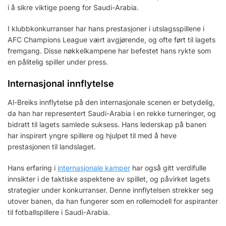
i å sikre viktige poeng for Saudi-Arabia.
I klubbkonkurranser har hans prestasjoner i utslagsspillene i
AFC Champions League vært avgjørende, og ofte ført til lagets
fremgang. Disse nøkkelkampene har befestet hans rykte som
en pålitelig spiller under press.
Internasjonal innflytelse
Al-Breiks innflytelse på den internasjonale scenen er betydelig,
da han har representert Saudi-Arabia i en rekke turneringer, og
bidratt til lagets samlede suksess. Hans lederskap på banen
har inspirert yngre spillere og hjulpet til med å heve
prestasjonen til landslaget.
Hans erfaring i
internasjonale kamper
har også gitt verdifulle
innsikter i de taktiske aspektene av spillet, og påvirket lagets
strategier under konkurranser. Denne innflytelsen strekker seg
utover banen, da han fungerer som en rollemodell for aspiranter
til fotballspillere i Saudi-Arabia.