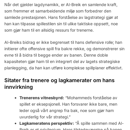
Når det gjelder lagdynamikk, er Al-Breik en samlende kraft,
som fremmer et samarbeidende miljø som forbedrer den
samlede prestasjonen. Hans forståelse av lagstrategi gjør at
han kan tilpasse spillestilen sin til ulike taktiske oppsett, noe
som gjør ham til en allsidig ressurs for trenerne.
Al-Breiks bidrag er ikke begrenset til hans defensive rolle; han
initierer ofte offensive spill fra bakre rekke, og demonstrerer sin
evne til å bidra til begge ender av banen. Denne doble
kapasiteten gjør ham til en integrert del av lagets strategiske
planlegging, da han kan utføre komplekse spillplaner effektivt.
Sitater fra trenere og lagkamerater om hans
innvirkning
Trenerens vitnesbyrd:
“Mohammeds forståelse av
spillet er eksepsjonell. Han forsvarer ikke bare, men
leder også vårt angrep fra bak, noe som gjør ham
uvurderlig for vår strategi.”
Lagkameratens perspektiv:
“Å spille sammen med Al-
Breik er et privilegium. Hans tilstedeværelse på banen